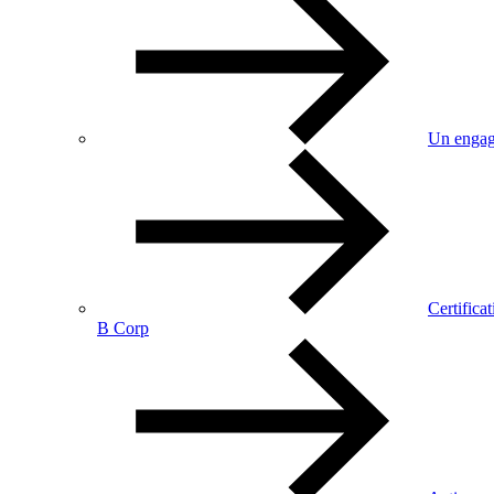
Un engag
Certificat
B Corp