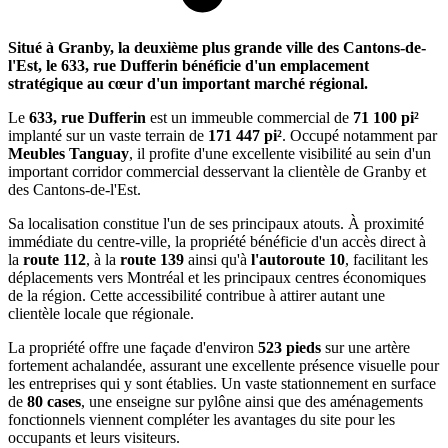
Situé à Granby, la deuxième plus grande ville des Cantons-de-
l'Est, le 633, rue Dufferin bénéficie d'un emplacement
stratégique au cœur d'un important marché régional.
Le
633, rue Dufferin
est un immeuble commercial de
71 100 pi²
implanté sur un vaste terrain de
171 447 pi²
. Occupé notamment par
Meubles Tanguay
, il profite d'une excellente visibilité au sein d'un
important corridor commercial desservant la clientèle de Granby et
des Cantons-de-l'Est.
Sa localisation constitue l'un de ses principaux atouts. À proximité
immédiate du centre-ville, la propriété bénéficie d'un accès direct à
la
route 112
, à la
route 139
ainsi qu'à
l'autoroute 10
, facilitant les
déplacements vers Montréal et les principaux centres économiques
de la région. Cette accessibilité contribue à attirer autant une
clientèle locale que régionale.
La propriété offre une façade d'environ
523 pieds
sur une artère
fortement achalandée, assurant une excellente présence visuelle pour
les entreprises qui y sont établies. Un vaste stationnement en surface
de
80 cases
, une enseigne sur pylône ainsi que des aménagements
fonctionnels viennent compléter les avantages du site pour les
occupants et leurs visiteurs.