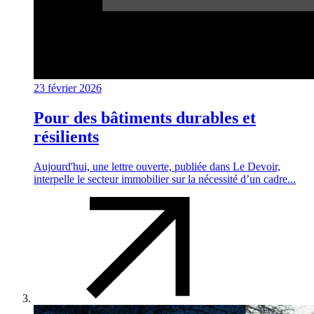
23 février 2026
Pour des bâtiments durables et
résilients
Aujourd'hui, une lettre ouverte, publiée dans Le Devoir,
interpelle le secteur immobilier sur la nécessité d’un cadre...