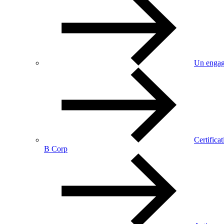
Un engag
Certificat
B Corp