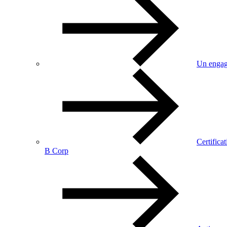
Un engag
Certificat
B Corp