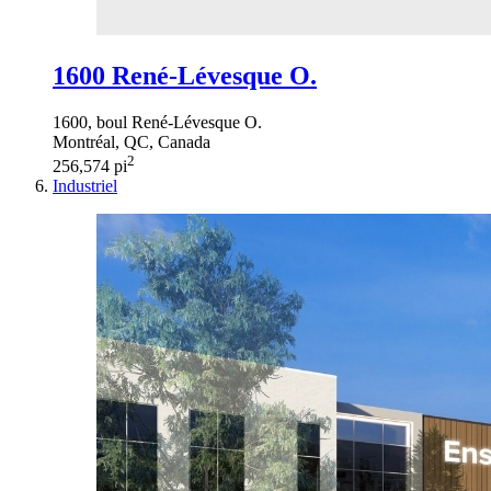
1600 René-Lévesque O.
1600, boul René-Lévesque O.
Montréal, QC, Canada
2
256,574 pi
Industriel